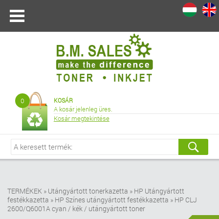
I
|
0
KOSÁR
A kosár jelenleg üres.
Kosár megtekintése
TERMÉKEK
»
Utángyártott tonerkazetta
»
HP Utángyártott
festékkazetta
»
HP Színes utángyártott festékkazetta
»
HP CLJ
2600/Q6001A cyan / kék / utángyártott toner