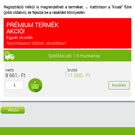
Regisztráció nélkül is megrendelheti a terméket.
→
Kattintson a "Kosár" fülre
(jobb oldalon), és fejezze be a vásárlást könnyedén.
PRÉMIUM TERMÉK
AKCIÓ!
Együtt olcsóbb
Nyomtasson többet, olcsóbban!
Szállítási idő: 1-5 munkanap
nettó
bruttó
8 661,- Ft
11 000,- Ft