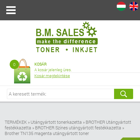
I
|
0
KOSÁR
A kosár jelenleg üres.
Kosár megtekintése
TERMÉKEK
»
Utángyártott tonerkazetta
»
BROTHER Utángyártott
festékkazetta
»
BROTHER Színes utángyártott festékkazetta
»
Brother TN135 magenta utángyártott toner