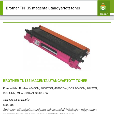
Brother TN135 magenta utángyártott toner
Kosár
BROTHER TN135 MAGENTA UTÁNGYÁRTOTT TONER
Kompatibilis: Brother 4040CN, 4050CDN, 4070CDW, DCP 9040CN, 9042CN,
9045CDN, MFC 9440CN, 9840CDW
PREMIUM TERMÉK
5000 lap
Spóroljon költségein, multipack ajánlatunkkal! Vásároljon négy tonert
kedvezményes áron ugyanannyi szállítási költségért.