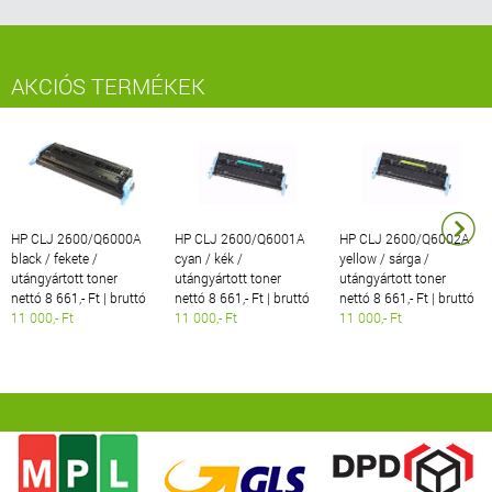
AKCIÓS TERMÉKEK
HP CLJ 2600/Q6000A
HP CLJ 2600/Q6001A
HP CLJ 2600/Q6002A
black / fekete /
cyan / kék /
yellow / sárga /
utángyártott toner
utángyártott toner
utángyártott toner
nettó 8 661,- Ft | bruttó
nettó 8 661,- Ft | bruttó
nettó 8 661,- Ft | bruttó
11 000,- Ft
11 000,- Ft
11 000,- Ft