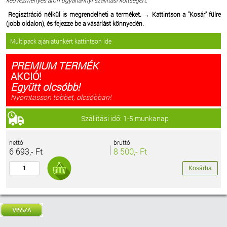
Regisztráció nélkül is megrendelheti a terméket.
→
Kattintson a "Kosár" fülre
(jobb oldalon), és fejezze be a vásárlást könnyedén.
Multipack ajánlatunkért kattintson ide
PREMIUM TERMÉK
AKCIÓ!
Együtt olcsóbb!
Nyomtasson többet, olcsóbban!
Szállítási idő: 1-5 munkanap
nettó
bruttó
6 693,- Ft
8 500,- Ft