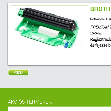
BROTH
Kompatibilis: B
PREMIUM 
10000 lap
Regisztráci
és fejezze 
AKCIÓS TERMÉKEK