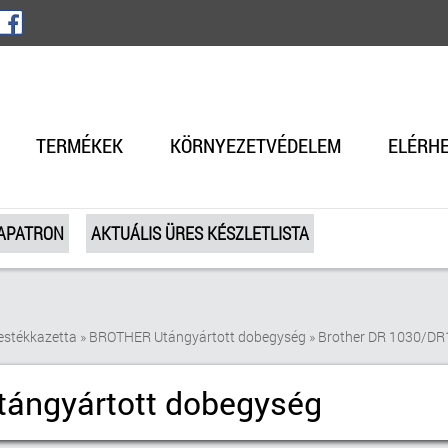
TERMÉKEK
KÖRNYEZETVÉDELEM
ELÉRH
TAPATRON
AKTUÁLIS ÜRES KÉSZLETLISTA
estékkazetta
»
BROTHER Utángyártott dobegység
»
Brother DR 1030/DR
tángyártott dobegység