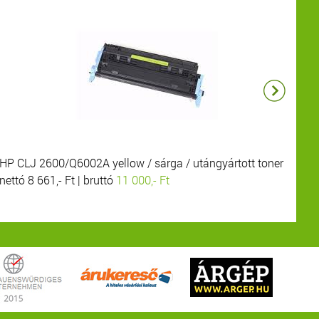
HP CLJ 2600/Q6002A yellow / sárga / utángyártott toner
HP
nettó 8 661,- Ft | bruttó
11 000,- Ft
net