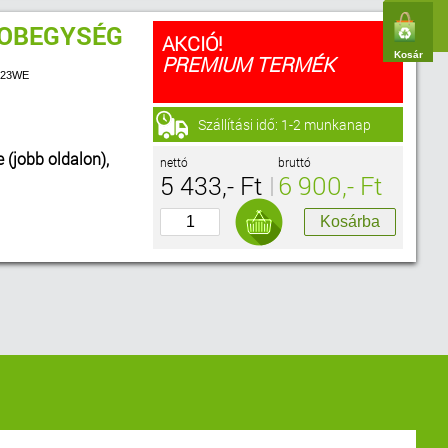
DOBEGYSÉG
AKCIÓ!
Kosár
PREMIUM TERMÉK
1623WE
Szállítási idő: 1-2 munkanap
e (jobb oldalon),
nettó
bruttó
5 433,- Ft
6 900,- Ft