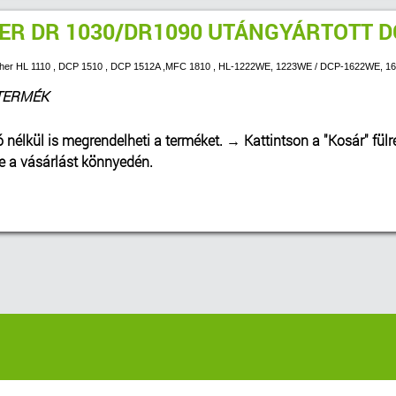
ER DR 1030/DR1090 UTÁNGYÁRTOTT 
rother HL 1110 , DCP 1510 , DCP 1512A ,MFC 1810 , HL-1222WE, 1223WE / DCP-1622WE, 
TERMÉK
ó nélkül is megrendelheti a terméket.
→
Kattintson a "Kosár" fülr
be a vásárlást könnyedén.