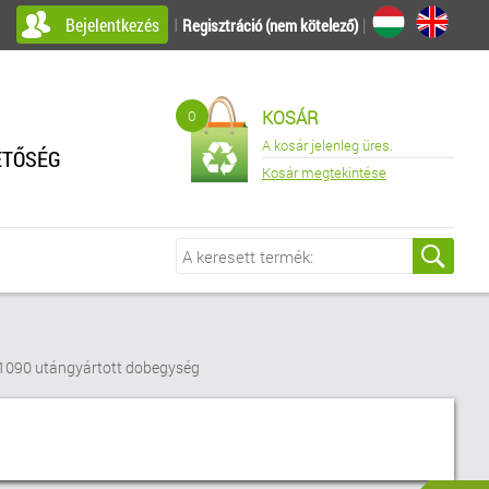
Bejelentkezés
I
|
Regisztráció (nem kötelező)
0
KOSÁR
A kosár jelenleg üres.
ETŐSÉG
Kosár megtekintése
1090 utángyártott dobegység