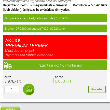
kedvezményes áron ugyanannyi szállítási költségért.
Regisztráció nélkül is megrendelheti a terméket.
→
Kattintson a "Kosár" fülre
(jobb oldalon), és fejezze be a vásárlást könnyedén.
Duopack ajánlatunkért, kattintson ide | DUOPACK
Brother_DR2200dobegysegTN22102220toner
AKCIÓ!
PREMIUM TERMÉK
Most duplán jól jár!
Nyomtasson többet, olcsóbban!
Szállítási idő: 1-5 munkanap
nettó
bruttó
3 976,- Ft
5 050,- Ft