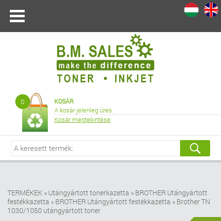
I
|
0
KOSÁR
A kosár jelenleg üres.
Kosár megtekintése
TERMÉKEK
»
Utángyártott tonerkazetta
»
BROTHER Utángyártott
festékkazetta
»
BROTHER Utángyártott festékkazetta
»
Brother TN
1030/1050 utángyártott toner