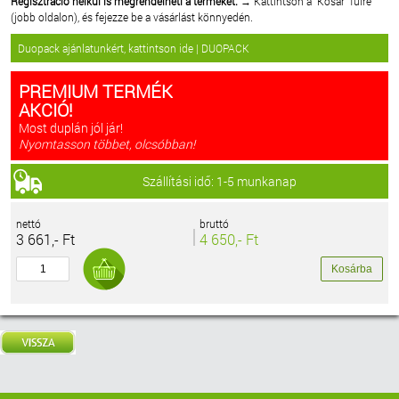
Regisztráció nélkül is megrendelheti a terméket.
→ Kattintson a "Kosár" fülre
(jobb oldalon), és fejezze be a vásárlást könnyedén.
Duopack ajánlatunkért, kattintson ide | DUOPACK
PREMIUM TERMÉK
AKCIÓ!
Most duplán jól jár!
Nyomtasson többet, olcsóbban!
Szállítási idő: 1-5 munkanap
nettó
bruttó
3 661,- Ft
4 650,- Ft