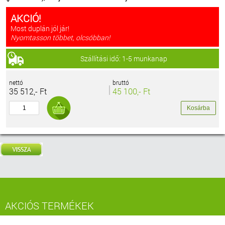
AKCIÓ!
Most duplán jól jár!
Nyomtasson többet, olcsóbban!
Szállítási idő: 1-5 munkanap
nettó
bruttó
35 512,- Ft
45 100,- Ft
AKCIÓS TERMÉKEK