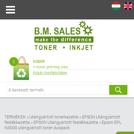
I
|
0
KOSÁR
A kosár jelenleg üres.
Kosár megtekintése
TERMÉKEK
»
Utángyártott tonerkazetta
»
EPSON Utángyártott
festékkazetta
»
EPSON Utángyártott festékkazetta
»
Epson EPL
N3000 utángyártott toner duopack