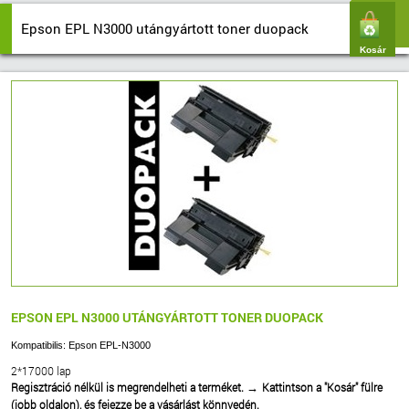
Epson EPL N3000 utángyártott toner duopack
Kosár
EPSON EPL N3000 UTÁNGYÁRTOTT TONER DUOPACK
Kompatibilis: Epson EPL-N3000
2*17000 lap
Regisztráció nélkül is megrendelheti a terméket.
Kattintson a "Kosár" fülre
→
(jobb oldalon), és fejezze be a vásárlást könnyedén.