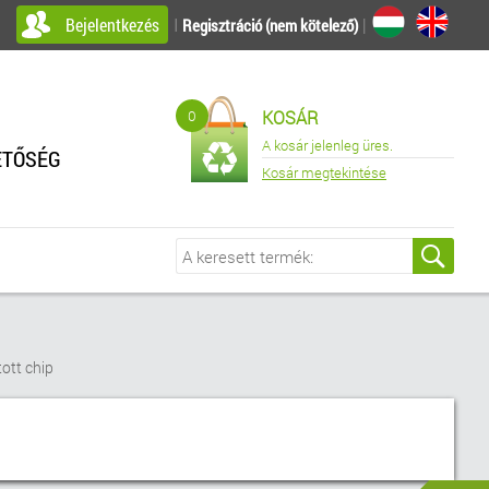
Bejelentkezés
I
|
Regisztráció (nem kötelező)
0
KOSÁR
A kosár jelenleg üres.
ETŐSÉG
Kosár megtekintése
ott chip