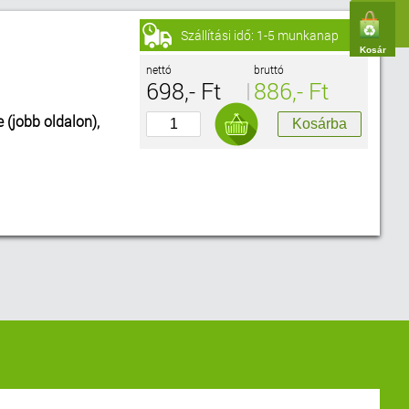
Szállítási idő: 1-5 munkanap
Kosár
nettó
bruttó
698,- Ft
886,- Ft
e (jobb oldalon),