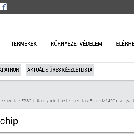
TERMÉKEK
KÖRNYEZETVÉDELEM
ELÉRH
TAPATRON
AKTUÁLIS ÜRES KÉSZLETLISTA
ékkazetta
»
EPSON Utángyártott festékkazetta
»
Epson M1400 utángyárt
chip