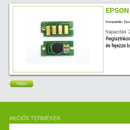
EPSON
Kompatibilis: E
Kapacitás: 
Regisztráci
és fejezze 
AKCIÓS TERMÉKEK