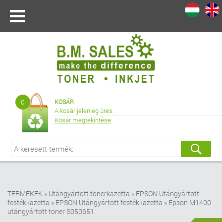
I
|
0
KOSÁR
A kosár jelenleg üres.
Kosár megtekintése
TERMÉKEK
»
Utángyártott tonerkazetta
»
EPSON Utángyártott
festékkazetta
»
EPSON Utángyártott festékkazetta
»
Epson M1400
utángyártott toner S050651