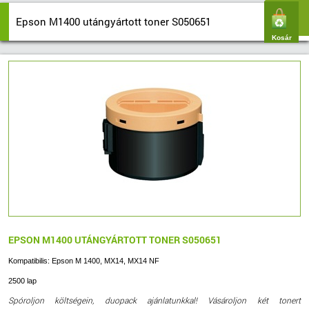
Epson M1400 utángyártott toner S050651
Kosár
EPSON M1400 UTÁNGYÁRTOTT TONER S050651
Kompatibilis: Epson M 1400, MX14, MX14 NF
2500 lap
Spóroljon költségein, duopack ajánlatunkkal! Vásároljon két tonert