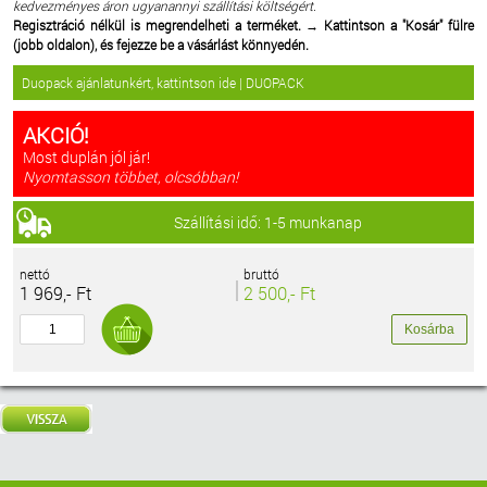
kedvezményes áron ugyanannyi szállítási költségért.
Regisztráció nélkül is megrendelheti a terméket.
→
Kattintson a "Kosár" fülre
(jobb oldalon), és fejezze be a vásárlást könnyedén.
Duopack ajánlatunkért, kattintson ide | DUOPACK
AKCIÓ!
Most duplán jól jár!
Nyomtasson többet, olcsóbban!
Szállítási idő: 1-5 munkanap
nettó
bruttó
1 969,- Ft
2 500,- Ft