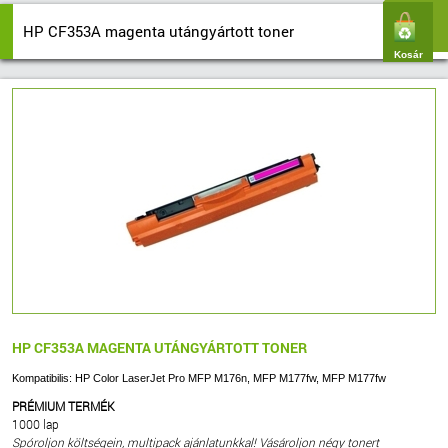
HP CF353A magenta utángyártott toner
Kosár
HP CF353A MAGENTA UTÁNGYÁRTOTT TONER
Kompatibilis: HP Color LaserJet Pro MFP M176n, MFP M177fw, MFP M177fw
PRÉMIUM TERMÉK
1000 lap
Spóroljon költségein, multipack ajánlatunkkal! Vásároljon négy tonert