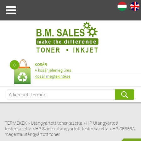
I
|
0
KOSÁR
A kosár jelenleg üres.
Kosár megtekintése
TERMÉKEK
»
Utángyártott tonerkazetta
»
HP Utángyártott
festékkazetta
»
HP Színes utángyártott festékkazetta
»
HP CF353A
magenta utángyártott toner