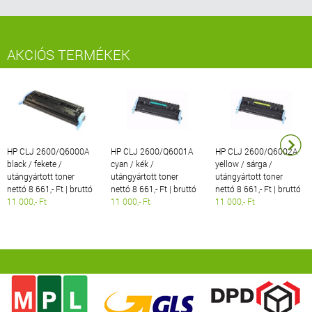
AKCIÓS TERMÉKEK
HP CLJ 2600/Q6000A
HP CLJ 2600/Q6001A
HP CLJ 2600/Q6002A
black / fekete /
cyan / kék /
yellow / sárga /
utángyártott toner
utángyártott toner
utángyártott toner
nettó 8 661,- Ft | bruttó
nettó 8 661,- Ft | bruttó
nettó 8 661,- Ft | bruttó
11 000,- Ft
11 000,- Ft
11 000,- Ft