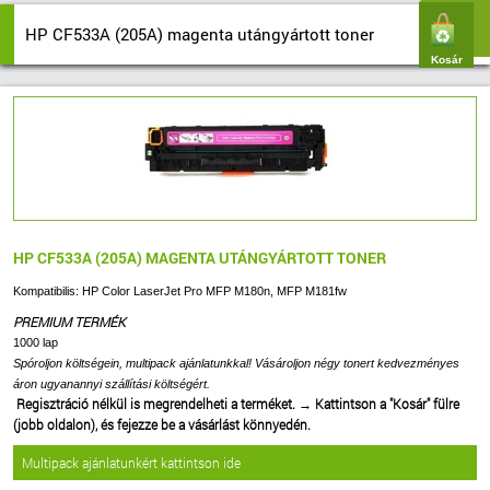
HP CF533A (205A) magenta utángyártott toner
Kosár
HP CF533A (205A) MAGENTA UTÁNGYÁRTOTT TONER
Kompatibilis: HP Color LaserJet Pro MFP M180n, MFP M181fw
PREMIUM TERMÉK
1000 lap
Spóroljon költségein, multipack ajánlatunkkal! Vásároljon négy tonert kedvezményes
áron ugyanannyi szállítási költségért.
Regisztráció nélkül is megrendelheti a terméket.
→
Kattintson a "Kosár" fülre
(jobb oldalon), és fejezze be a vásárlást könnyedén.
Multipack ajánlatunkért kattintson ide