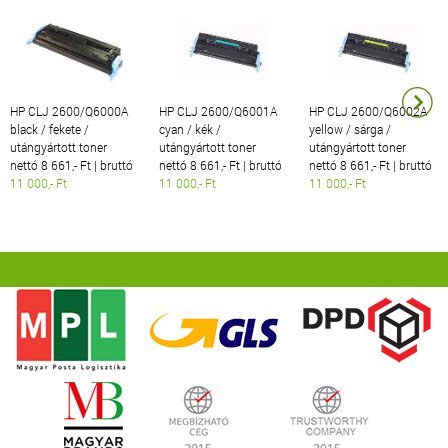
HP CLJ 2600/Q6000A
HP CLJ 2600/Q6001A
HP CLJ 2600/Q6002A
black / fekete /
cyan / kék /
yellow / sárga /
utángyártott toner
utángyártott toner
utángyártott toner
nettó 8 661,- Ft | bruttó
nettó 8 661,- Ft | bruttó
nettó 8 661,- Ft | bruttó
11 000,- Ft
11 000,- Ft
11 000,- Ft