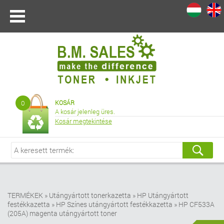
I
|
0
KOSÁR
A kosár jelenleg üres.
Kosár megtekintése
TERMÉKEK
»
Utángyártott tonerkazetta
»
HP Utángyártott
festékkazetta
»
HP Színes utángyártott festékkazetta
»
HP CF533A
(205A) magenta utángyártott toner