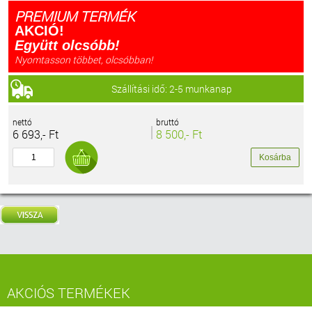
PREMIUM TERMÉK
AKCIÓ!
Együtt olcsóbb!
Nyomtasson többet, olcsóbban!
Szállítási idő: 2-5 munkanap
nettó
bruttó
6 693,- Ft
8 500,- Ft
AKCIÓS TERMÉKEK