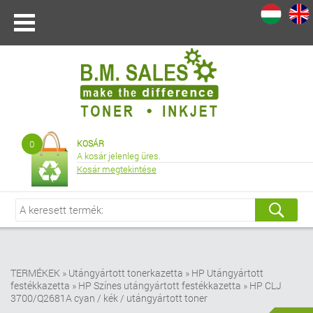
I
|
0
KOSÁR
A kosár jelenleg üres.
Kosár megtekintése
TERMÉKEK
»
Utángyártott tonerkazetta
»
HP Utángyártott
festékkazetta
»
HP Színes utángyártott festékkazetta
»
HP CLJ
3700/Q2681A cyan / kék / utángyártott toner