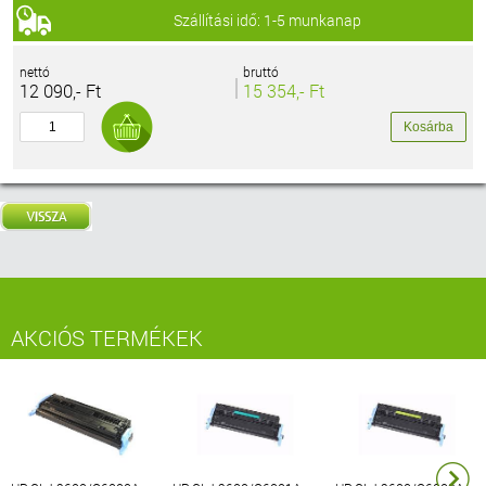
Szállítási idő: 1-5 munkanap
nettó
bruttó
12 090,- Ft
15 354,- Ft
AKCIÓS TERMÉKEK