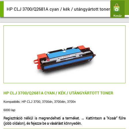
HP CLJ 3700/Q2681A cyan / kék / utángyártott toner
Kosár
HP CLJ 3700/Q2681A CYAN / KÉK / UTÁNGYÁRTOTT TONER
Kompatibilis: HP CLJ 3700, 3700dn, 3700dtn, 3700n
6000 lap
Regisztráció nélkül is megrendelheti a terméket.
→
Kattintson a "Kosár" fülre
(jobb oldalon), és fejezze be a vásárlást könnyedén.