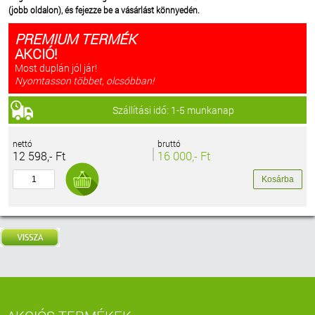
(jobb oldalon), és fejezze be a vásárlást könnyedén.
PREMIUM TERMÉK
AKCIÓ!
Most duplán jól jár!
Nyomtasson többet, olcsóbban!
Szállítási idő: 1-5 munkanap
nettó
bruttó
12 598,- Ft
16 000,- Ft