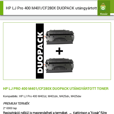
HP LJ Pro 400 M401/CF280X DUOPACK utángyártott toner
Kosár
HP LJ PRO 400 M401/CF280X DUOPACK UTÁNGYÁRTOTT TONER
Kompatibilis: HP LJ Pro 400 M401d, M401dn, M425dn, M425dw
PREMIUM TERMÉK
2* 6900 lap
Regisztráció nélkül is megrendelheti a terméket.
Kattintson a "Kosár" fülre
→