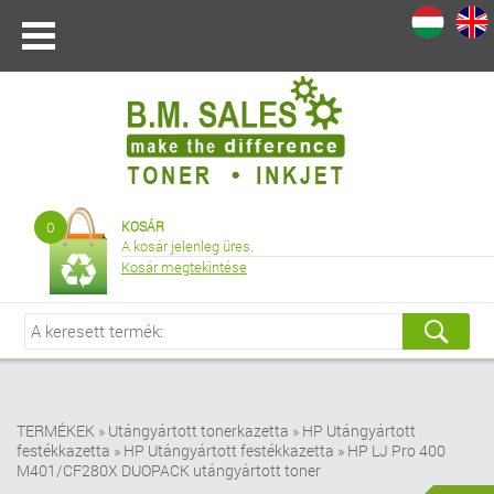
I
|
0
KOSÁR
A kosár jelenleg üres.
Kosár megtekintése
TERMÉKEK
»
Utángyártott tonerkazetta
»
HP Utángyártott
festékkazetta
»
HP Utángyártott festékkazetta
»
HP LJ Pro 400
M401/CF280X DUOPACK utángyártott toner