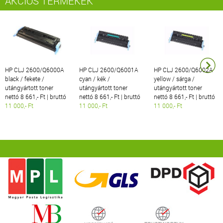
AKCIÓS TERMÉKEK
HP CLJ 2600/Q6000A
HP CLJ 2600/Q6001A
HP CLJ 2600/Q6002A
black / fekete /
cyan / kék /
yellow / sárga /
utángyártott toner
utángyártott toner
utángyártott toner
nettó 8 661,- Ft | bruttó
nettó 8 661,- Ft | bruttó
nettó 8 661,- Ft | bruttó
11 000,- Ft
11 000,- Ft
11 000,- Ft