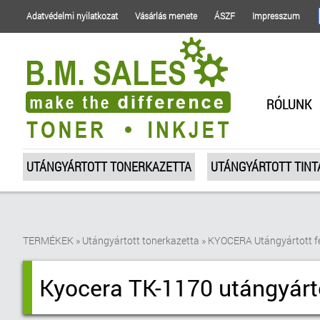
Adatvédelmi nyilatkozat
Vásárlás menete
ÁSZF
Impresszum
RÓLUNK
UTÁNGYÁRTOTT TONERKAZETTA
UTÁNGYÁRTOTT TIN
TERMÉKEK
»
Utángyártott tonerkazetta
»
KYOCERA Utángyártott f
Kyocera TK-1170 utángyárto