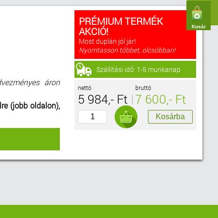
PRÉMIUM TERMÉK
Kosár
AKCIÓ!
Most duplán jól jár!
Nyomtasson többet, olcsóbban!
Szállítási idő: 1-5 munkanap
edvezményes áron
nettó
bruttó
5 984,- Ft
7 600,- Ft
lre (jobb oldalon),