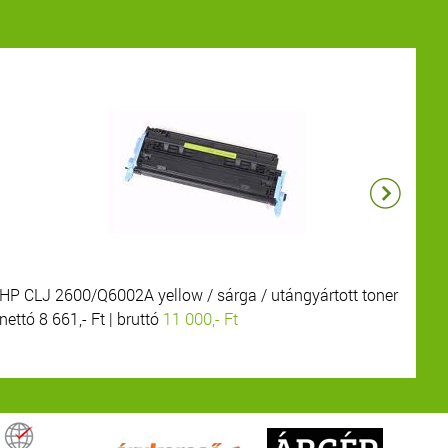
HP CLJ 2600/Q6002A yellow / sárga / utángyártott toner
HP
nettó 8 661,- Ft | bruttó
11 000,- Ft
net