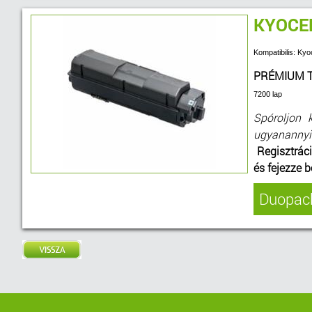
KYOCE
Kompatibilis: 
PRÉMIUM 
7200 lap
Spóroljon 
ugyanannyi s
Regisztráci
és fejezze 
Duopack