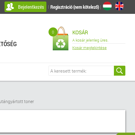
Bejelentkezés
I
|
Regisztráció (nem kötelező)
0
KOSÁR
A kosár jelenleg üres.
ETŐSÉG
Kosár megtekintése
tángyártott toner