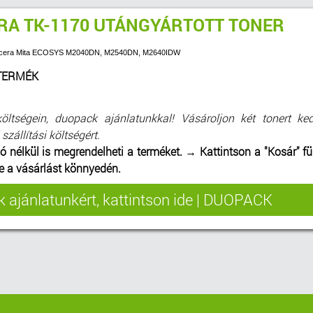
RA TK-1170 UTÁNGYÁRTOTT TONER
Kyocera Mita ECOSYS M2040DN, M2540DN, M2640IDW
TERMÉK
költségein, duopack ajánlatunkkal! Vásároljon két tonert k
zállítási költségért.
ó nélkül is megrendelheti a terméket.
→
Kattintson a "Kosár" fü
be a vásárlást könnyedén.
 ajánlatunkért, kattintson ide | DUOPACK