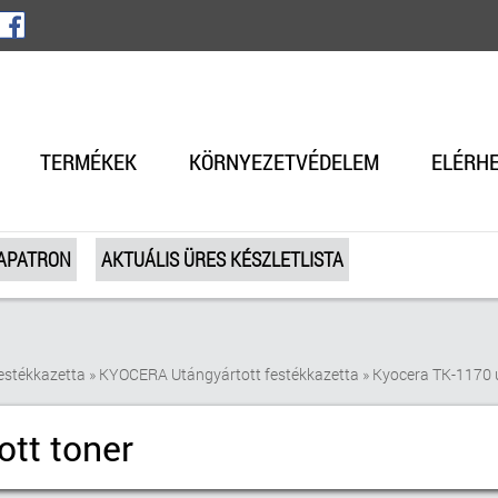
TERMÉKEK
KÖRNYEZETVÉDELEM
ELÉRH
TAPATRON
AKTUÁLIS ÜRES KÉSZLETLISTA
estékkazetta
»
KYOCERA Utángyártott festékkazetta
»
Kyocera TK-1170 u
tt toner