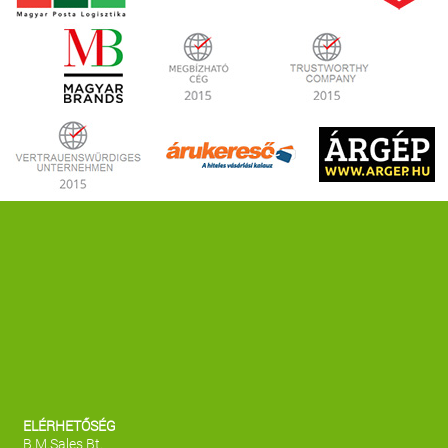
ELÉRHETŐSÉG
B.M.Sales Bt.