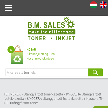
I
|
0
KOSÁR
A kosár jelenleg üres.
Kosár megtekintése
TERMÉKEK
»
Utángyártott tonerkazetta
»
KYOCERA Utángyártott
festékkazetta
»
KYOCERA Utángyártott festékkazetta
»
Kyocera TK-
130 utángyártott toner