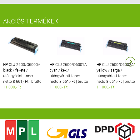
AKCIÓS TERMÉKEK
HP CLJ 2600/Q6000A
HP CLJ 2600/Q6001A
HP CLJ 2600/Q6002A
black / fekete /
cyan / kék /
yellow / sárga /
utángyártott toner
utángyártott toner
utángyártott toner
nettó 8 661,- Ft | bruttó
nettó 8 661,- Ft | bruttó
nettó 8 661,- Ft | bruttó
11 000,- Ft
11 000,- Ft
11 000,- Ft