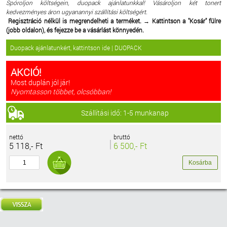
Spóroljon költségein, duopack ajánlatunkkal! Vásároljon két tonert
kedvezményes áron ugyanannyi szállítási költségért.
Regisztráció nélkül is megrendelheti a terméket.
→
Kattintson a "Kosár" fülre
(jobb oldalon), és fejezze be a vásárlást könnyedén.
Duopack ajánlatunkért, kattintson ide | DUOPACK
AKCIÓ!
Most duplán jól jár!
Nyomtasson többet, olcsóbban!
Szállítási idő: 1-5 munkanap
nettó
bruttó
5 118,- Ft
6 500,- Ft