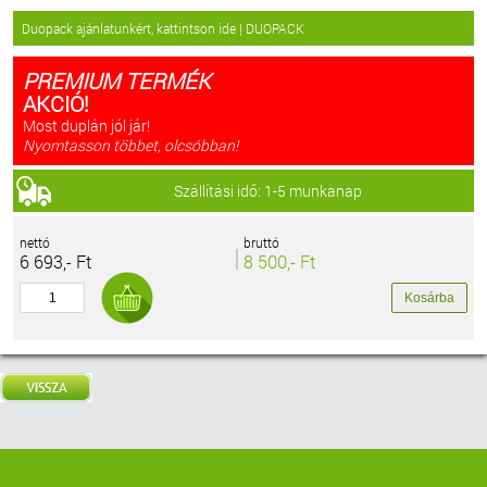
Duopack ajánlatunkért, kattintson ide | DUOPACK
PREMIUM TERMÉK
AKCIÓ!
Most duplán jól jár!
Nyomtasson többet, olcsóbban!
Szállítási idő: 1-5 munkanap
nettó
bruttó
6 693,- Ft
8 500,- Ft