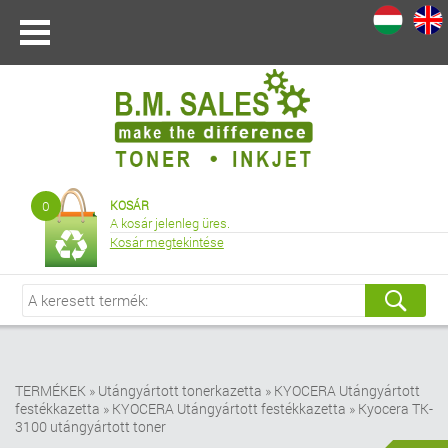
I
|
0
KOSÁR
A kosár jelenleg üres.
Kosár megtekintése
TERMÉKEK
»
Utángyártott tonerkazetta
»
KYOCERA Utángyártott
festékkazetta
»
KYOCERA Utángyártott festékkazetta
»
Kyocera TK-
3100 utángyártott toner