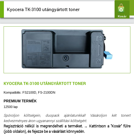
Kyocera TK-3100 utángyártott toner
Kosár
KYOCERA TK-3100 UTÁNGYÁRTOTT TONER
Kompatibilis: FS2100D, FS-2100DN
PREMIUM TERMÉK
12500 lap
Spóroljon költségein, duopack ajánlatunkkal! Vásároljon két tonert
kedvezményes áron ugyanannyi szállítási költségért.
Regisztráció nélkül is megrendelheti a terméket.
→
Kattintson a "Kosár" fülre
(jobb oldalon), és fejezze be a vásárlást könnyedén.