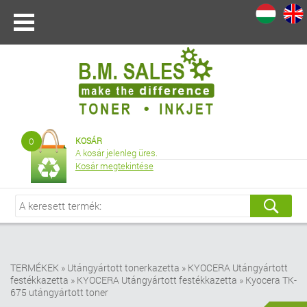
I
|
0
KOSÁR
A kosár jelenleg üres.
Kosár megtekintése
TERMÉKEK
»
Utángyártott tonerkazetta
»
KYOCERA Utángyártott
festékkazetta
»
KYOCERA Utángyártott festékkazetta
»
Kyocera TK-
675 utángyártott toner