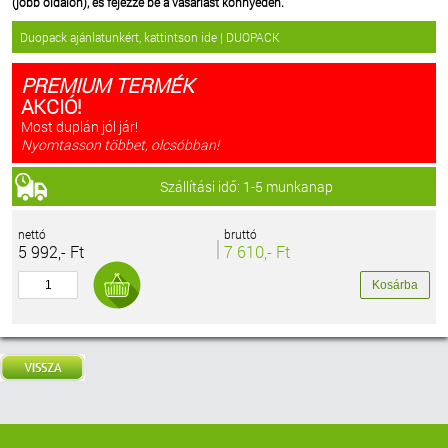
(jobb oldalon), és fejezze be a vásárlást könnyedén.
Duopack ajánlatunkért, kattintson ide | DUOPACK
PREMIUM TERMÉK
AKCIÓ!
Most duplán jól jár!
Nyomtasson többet, olcsóbban!
Szállítási idő: 1-5 munkanap
nettó
bruttó
5 992,- Ft
7 610,- Ft