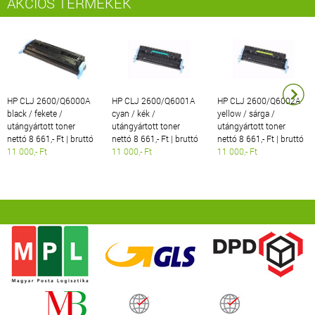
AKCIÓS TERMÉKEK
HP CLJ 2600/Q6000A
HP CLJ 2600/Q6001A
HP CLJ 2600/Q6002A
black / fekete /
cyan / kék /
yellow / sárga /
utángyártott toner
utángyártott toner
utángyártott toner
nettó 8 661,- Ft | bruttó
nettó 8 661,- Ft | bruttó
nettó 8 661,- Ft | bruttó
11 000,- Ft
11 000,- Ft
11 000,- Ft