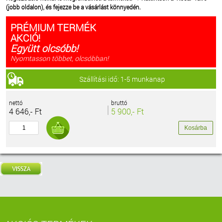
(jobb oldalon), és fejezze be a vásárlást könnyedén.
PRÉMIUM TERMÉK
AKCIÓ!
Együtt olcsóbb!
Nyomtasson többet, olcsóbban!
Szállítási idő: 1-5 munkanap
nettó
bruttó
4 646,- Ft
5 900,- Ft