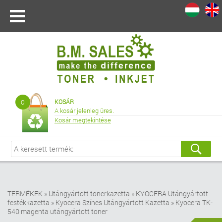
I
|
0
KOSÁR
A kosár jelenleg üres.
Kosár megtekintése
TERMÉKEK
»
Utángyártott tonerkazetta
»
KYOCERA Utángyártott
festékkazetta
»
Kyocera Színes Utángyártott Kazetta
»
Kyocera TK-
540 magenta utángyártott toner