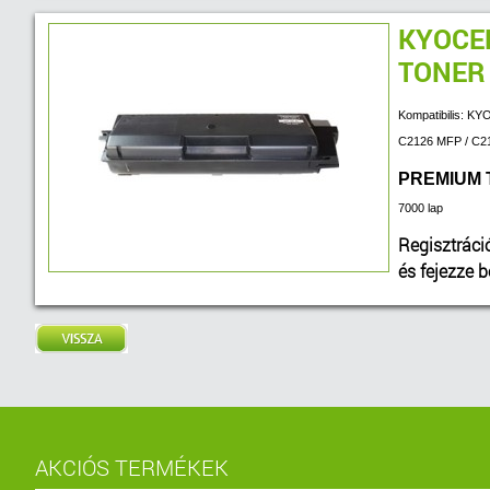
KYOCER
TONER
Kompatibilis: 
C2126 MFP / C2
PREMIUM
7000 lap
Regisztráci
és fejezze 
AKCIÓS TERMÉKEK