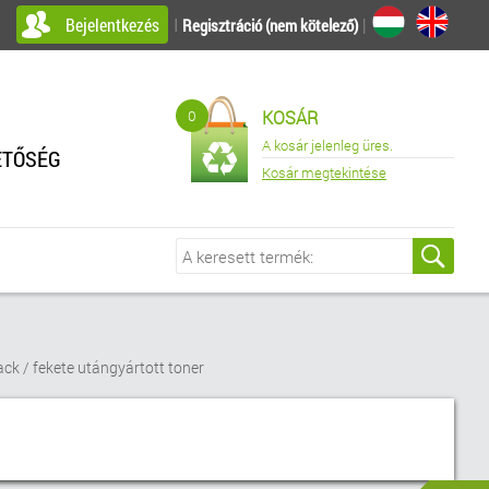
Bejelentkezés
I
|
Regisztráció (nem kötelező)
0
KOSÁR
A kosár jelenleg üres.
ETŐSÉG
Kosár megtekintése
ck / fekete utángyártott toner