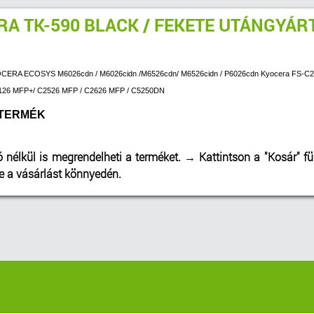
A TK-590 BLACK / FEKETE UTÁNGYÁR
KYOCERA ECOSYS M6026cdn / M6026cidn /M6526cdn/ M6526cidn / P6026cdn Kyocera FS-C
126 MFP+/ C2526 MFP / C2626 MFP / C5250DN
 TERMÉK
ó nélkül is megrendelheti a terméket.
→
Kattintson a "Kosár" fü
be a vásárlást könnyedén.