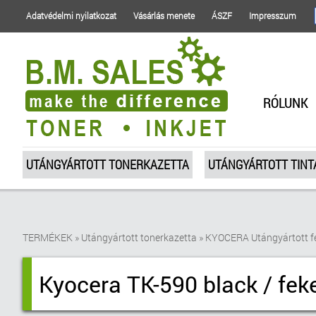
Adatvédelmi nyilatkozat
Vásárlás menete
ÁSZF
Impresszum
RÓLUNK
UTÁNGYÁRTOTT TONERKAZETTA
UTÁNGYÁRTOTT TIN
TERMÉKEK
»
Utángyártott tonerkazetta
»
KYOCERA Utángyártott f
Kyocera TK-590 black / feke