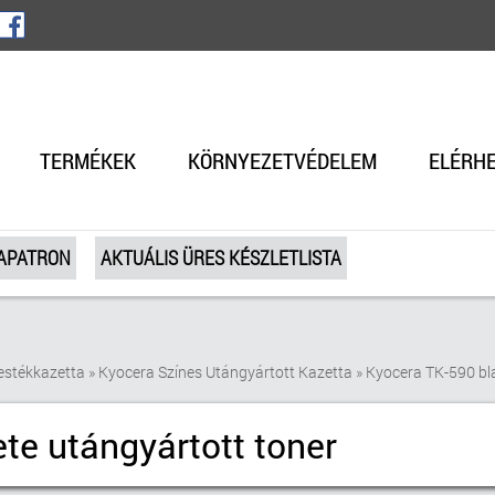
TERMÉKEK
KÖRNYEZETVÉDELEM
ELÉRH
TAPATRON
AKTUÁLIS ÜRES KÉSZLETLISTA
estékkazetta
»
Kyocera Színes Utángyártott Kazetta
»
Kyocera TK-590 bla
te utángyártott toner