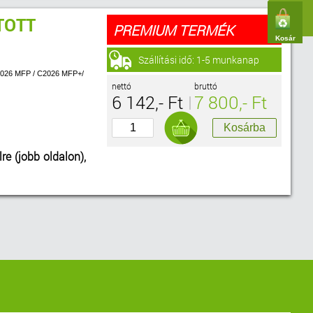
TOTT
PREMIUM TERMÉK
Kosár
Szállítási idő: 1-5 munkanap
2026 MFP / C2026 MFP+/
nettó
bruttó
6 142,- Ft
7 800,- Ft
lre (jobb oldalon),