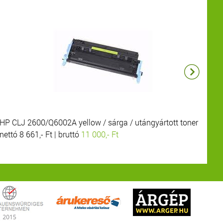
HP CLJ 2600/Q6002A yellow / sárga / utángyártott toner
HP
nettó 8 661,- Ft | bruttó
11 000,- Ft
net