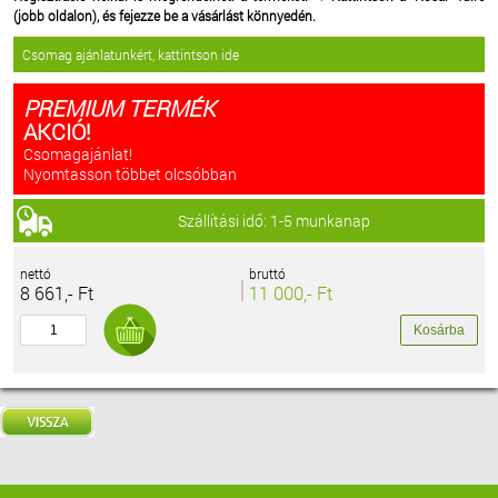
(jobb oldalon), és fejezze be a vásárlást könnyedén.
Csomag ajánlatunkért, kattintson ide
PREMIUM TERMÉK
AKCIÓ!
Csomagajánlat!
Nyomtasson többet olcsóbban
Szállítási idő: 1-5 munkanap
nettó
bruttó
8 661,- Ft
11 000,- Ft