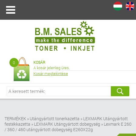
I
|
0
KOSÁR
A kosár jelenleg üres.
Kosár megtekintése
TERMÉKEK
»
Utángyártott tonerkazetta
»
LEXMARK Utángyártott
festékkazetta
»
LEXMARK Utángyártott dobegység
»
Lexmark E 260
/ 360 / 460 utángyártott dobegység E260X22g