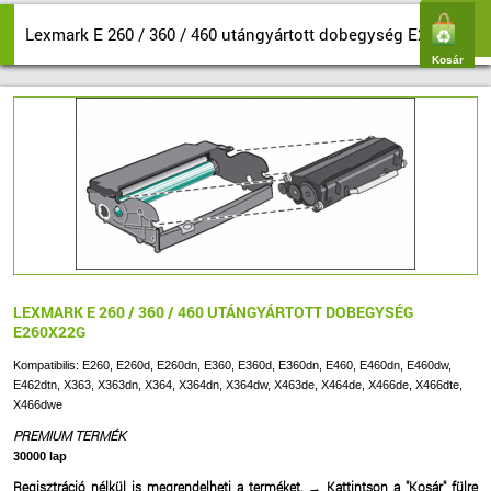
Lexmark E 260 / 360 / 460 utángyártott dobegység E260X22g
Kosár
LEXMARK E 260 / 360 / 460 UTÁNGYÁRTOTT DOBEGYSÉG
E260X22G
Kompatibilis: E260, E260d, E260dn, E360, E360d, E360dn, E460, E460dn, E460dw,
E462dtn, X363, X363dn, X364, X364dn, X364dw, X463de, X464de, X466de, X466dte,
X466dwe
PREMIUM TERMÉK
30000 lap
Regisztráció nélkül is megrendelheti a terméket.
→
Kattintson a "Kosár" fülre