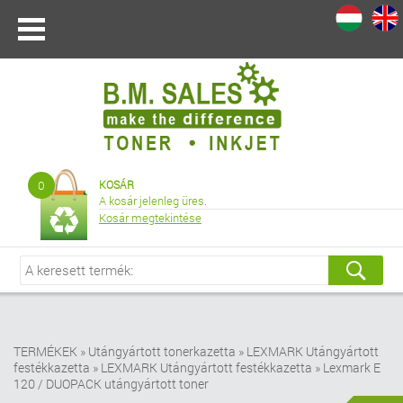
I
|
0
KOSÁR
A kosár jelenleg üres.
Kosár megtekintése
TERMÉKEK
»
Utángyártott tonerkazetta
»
LEXMARK Utángyártott
festékkazetta
»
LEXMARK Utángyártott festékkazetta
»
Lexmark E
120 / DUOPACK utángyártott toner