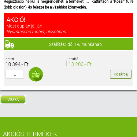
Regisztráció nélkül is megrendelheti a terméket.
Kattintson a "Kosár" fülre
→
(jobb oldalon), és fejezze be a vásárlást könnyedén.
AKCIÓ!
Most duplán jól jár!
Nyomtasson többet, olcsóbban!
Szállítási idő: 1-5 munkanap
nettó
bruttó
10 394,- Ft
13 200,- Ft
AKCIÓS TERMÉKEK