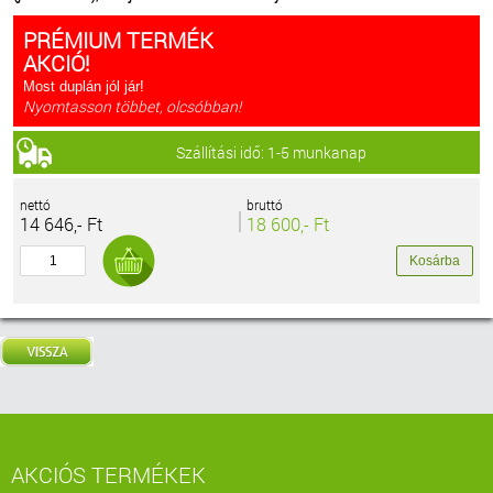
PRÉMIUM TERMÉK
AKCIÓ!
Most duplán jól jár!
Nyomtasson többet, olcsóbban!
Szállítási idő: 1-5 munkanap
nettó
bruttó
14 646,- Ft
18 600,- Ft
AKCIÓS TERMÉKEK