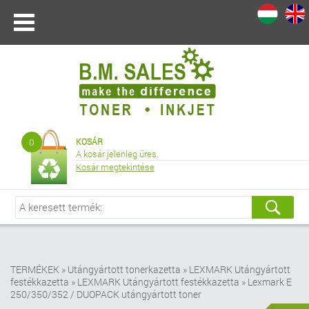
I
|
0
KOSÁR
A kosár jelenleg üres.
Kosár megtekintése
TERMÉKEK
»
Utángyártott tonerkazetta
»
LEXMARK Utángyártott
festékkazetta
»
LEXMARK Utángyártott festékkazetta
»
Lexmark E
250/350/352 / DUOPACK utángyártott toner