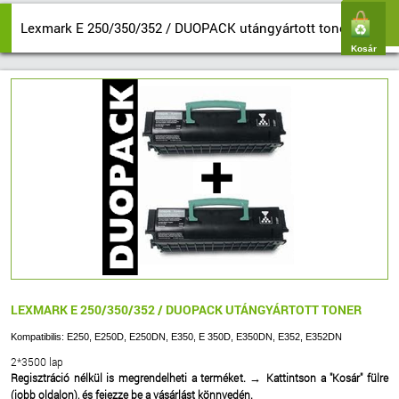
Lexmark E 250/350/352 / DUOPACK utángyártott toner
Kosár
LEXMARK E 250/350/352 / DUOPACK UTÁNGYÁRTOTT TONER
Kompatibilis: E250, E250D, E250DN, E350, E 350D, E350DN, E352, E352DN
2*3500 lap
Regisztráció nélkül is megrendelheti a terméket.
Kattintson a "Kosár" fülre
→
(jobb oldalon), és fejezze be a vásárlást könnyedén.