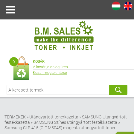
I
|
0
KOSÁR
A kosár jelenleg üres.
Kosár megtekintése
TERMÉKEK
»
Utángyártott tonerkazetta
»
SAMSUNG Utángyártott
festékkazetta
»
SAMSUNG Színes utángyártott festékkazetta
»
Samsung CLP 415 (CLT-M504S) magenta utángyártott toner