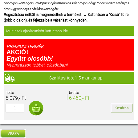
Spóroljon költségein, multipack ajánlatunkkal! Vásároljon négy tonert kedvezményes
áron ugyanannyi szállítási költségért.
Regisztráció nélkül is megrendelheti a terméket.
→
Kattintson a "Kosár" fülre
(jobb oldalon), és fejezze be a vásárlást könnyedén.
Multipack ajánlatunkért kattintson ide
PREMIUM TERMÉK
AKCIÓ!
Együtt olcsóbb!
Nyomtasson többet, olcsóbban!
Szállítási idő: 1-5 munkanap
nettó
bruttó
5 079,- Ft
6 450,- Ft