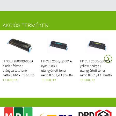
AKCIÓS TERMÉKEK
HP CLJ 2600/Q6000A
HP CLJ 2600/Q6001A
HP CLJ 2600/Q6002A
black / fekete /
cyan / kék /
yellow / sárga /
utángyártott toner
utángyártott toner
utángyártott toner
nettó 8 661,- Ft | bruttó
nettó 8 661,- Ft | bruttó
nettó 8 661,- Ft | bruttó
11 000,- Ft
11 000,- Ft
11 000,- Ft