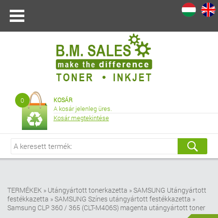
I
|
0
KOSÁR
A kosár jelenleg üres.
Kosár megtekintése
TERMÉKEK
»
Utángyártott tonerkazetta
»
SAMSUNG Utángyártott
festékkazetta
»
SAMSUNG Színes utángyártott festékkazetta
»
Samsung CLP 360 / 365 (CLT-M406S) magenta utángyártott toner