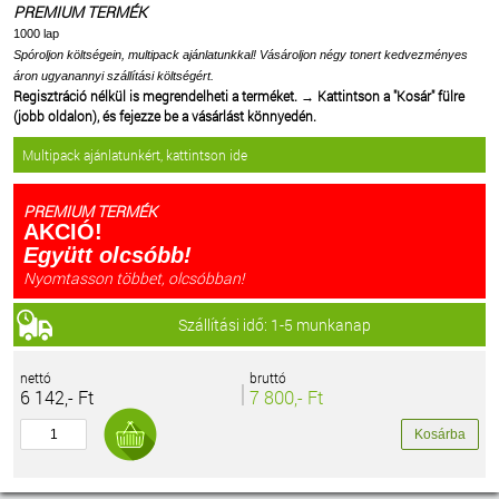
PREMIUM TERMÉK
1000 lap
Spóroljon költségein, multipack ajánlatunkkal! Vásároljon négy tonert kedvezményes
áron ugyanannyi szállítási költségért.
Regisztráció nélkül is megrendelheti a terméket.
→
Kattintson a "Kosár" fülre
(jobb oldalon), és fejezze be a vásárlást könnyedén.
Multipack ajánlatunkért, kattintson ide
PREMIUM TERMÉK
AKCIÓ!
Együtt olcsóbb!
Nyomtasson többet, olcsóbban!
Szállítási idő: 1-5 munkanap
nettó
bruttó
6 142,- Ft
7 800,- Ft