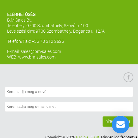
ELÉRHETŐSÉG
B.M.Sales Bt.
Telephely: 9700 Szombathely, Szövő u. 100.
Levelezési cím: 9700 Szombathely, Bogáncs u. 12/A
Telefon/Fax: +36 70 312 2526
E-mail:
sales@bm-sales.com
WEB:
www.bm-sales.com
Copyright
©
2026
B.M. SALES Bt.
Minden jog fenntartva.