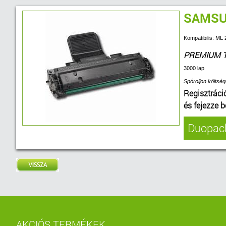
SAMSU
Kompatibilis: M
PREMIUM 
3000 lap
Spóroljon költség
Regisztráci
és fejezze 
Duopack
AKCIÓS TERMÉKEK