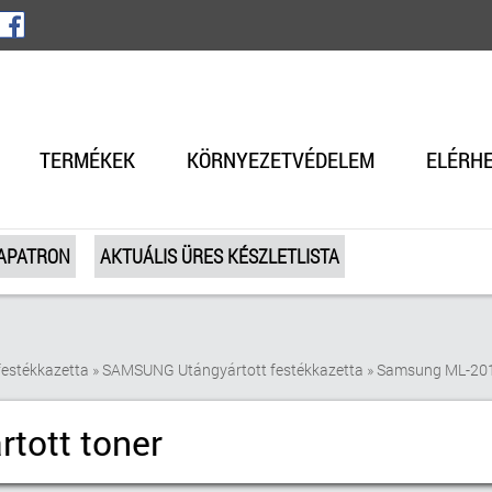
TERMÉKEK
KÖRNYEZETVÉDELEM
ELÉRH
TAPATRON
AKTUÁLIS ÜRES KÉSZLETLISTA
estékkazetta
»
SAMSUNG Utángyártott festékkazetta
»
Samsung ML-2010
tott toner