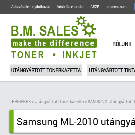
Adatvédelmi nyilatkozat
Vásárlás menete
ÁSZF
Impresszum
RÓLUNK
UTÁNGYÁRTOTT TONERKAZETTA
UTÁNGYÁRTOTT TIN
TERMÉKEK
»
Utángyártott tonerkazetta
»
SAMSUNG Utángyártott f
Samsung ML-2010 utángyár