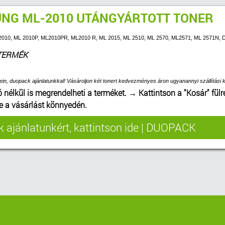
NG ML-2010 UTÁNGYÁRTOTT TONER
L 2010, ML 2010P, ML2010PR, ML2010 R, ML 2015, ML 2510, ML 2570, ML2571, ML 2571N, De
TERMÉK
ein, duopack ajánlatunkkal! Vásároljon két tonert kedvezményes áron ugyanannyi szállítási k
ó nélkül is megrendelheti a terméket.
→
Kattintson a "Kosár" fülr
be a vásárlást könnyedén.
 ajánlatunkért, kattintson ide | DUOPACK