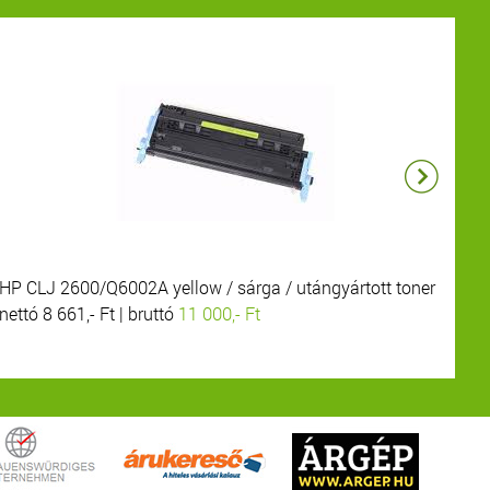
HP CLJ 2600/Q6002A yellow / sárga / utángyártott toner
HP
nettó 8 661,- Ft | bruttó
11 000,- Ft
net