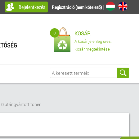
Bejelentkezés
I
|
Regisztráció (nem kötelező)
0
KOSÁR
A kosár jelenleg üres.
ETŐSÉG
Kosár megtekintése
 utángyártott toner