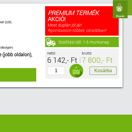
PREMIUM TERMÉK
Kosár
AKCIÓ!
ll 1100,
Most duplán jól jár!
Nyomtasson többet, olcsóbban!
Szállítási idő: 1-5 munkanap
öltségért.
nettó
bruttó
e (jobb oldalon),
6 142,- Ft
7 800,- Ft