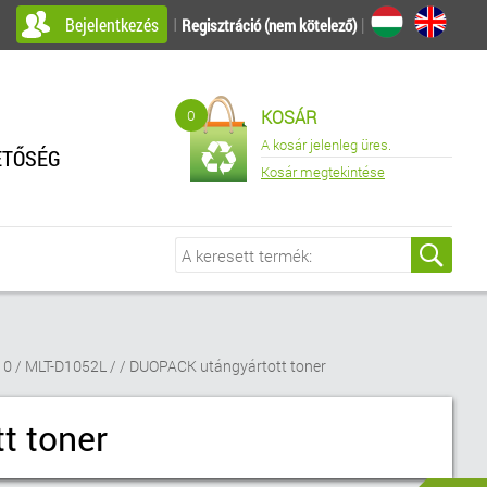
Bejelentkezés
I
|
Regisztráció (nem kötelező)
0
KOSÁR
A kosár jelenleg üres.
ETŐSÉG
Kosár megtekintése
 / MLT-D1052L / / DUOPACK utángyártott toner
t toner