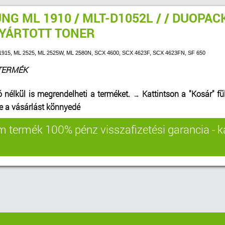
G ML 1910 / MLT-D1052L / / DUOPAC
YÁRTOTT TONER
L 1915, ML 2525, ML 2525W, ML 2580N, SCX 4600, SCX 4623F, SCX 4623FN, SF 650
TERMÉK
ó nélkül is megrendelheti a terméket.
Kattintson a "Kosár" fül
→
be a vásárlást könnyedé
 termék 100% pénz visszafizetési garancia - k