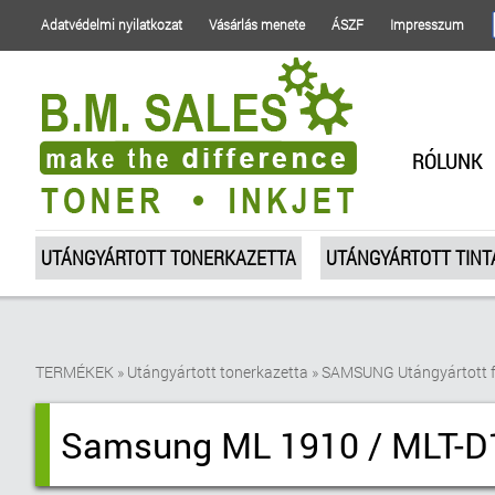
Adatvédelmi nyilatkozat
Vásárlás menete
ÁSZF
Impresszum
RÓLUNK
UTÁNGYÁRTOTT TONERKAZETTA
UTÁNGYÁRTOTT TIN
TERMÉKEK
»
Utángyártott tonerkazetta
»
SAMSUNG Utángyártott f
Samsung ML 1910 / MLT-D1