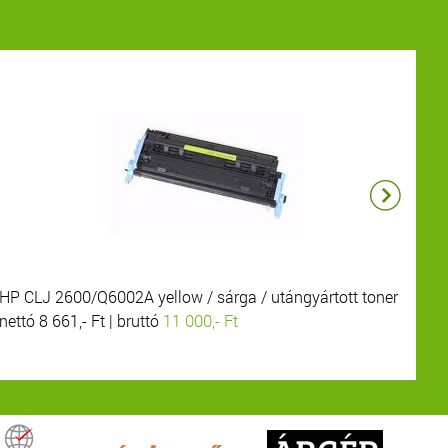
HP CLJ 2600/Q6002A yellow / sárga / utángyártott toner
HP
nettó 8 661,- Ft | bruttó
11 000,- Ft
net