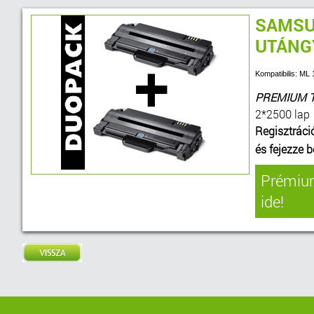
SAMSUN
UTÁNG
Kompatibilis: M
PREMIUM 
2*2500 lap
Regisztráci
és fejezze 
Prémium
ide!