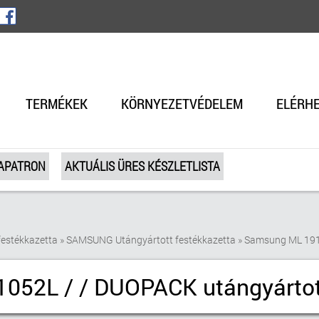
TERMÉKEK
KÖRNYEZETVÉDELEM
ELÉRH
TAPATRON
AKTUÁLIS ÜRES KÉSZLETLISTA
estékkazetta
»
SAMSUNG Utángyártott festékkazetta
»
Samsung ML 1910
052L / / DUOPACK utángyártot