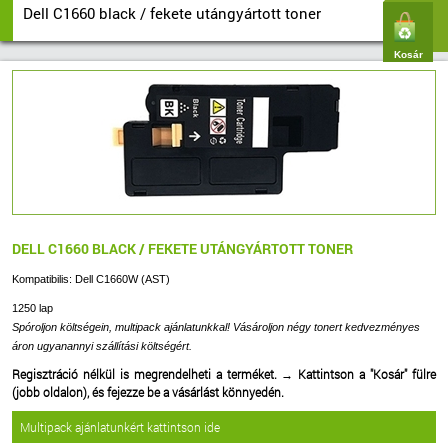
Dell C1660 black / fekete utángyártott toner
Kosár
DELL C1660 BLACK / FEKETE UTÁNGYÁRTOTT TONER
Kompatibilis: Dell C1660W (AST)
1250 lap
Spóroljon költségein, multipack ajánlatunkkal! Vásároljon négy tonert kedvezményes
áron ugyanannyi szállítási költségért.
Regisztráció nélkül is megrendelheti a terméket.
→
Kattintson a "Kosár" fülre
(jobb oldalon), és fejezze be a vásárlást könnyedén.
Multipack ajánlatunkért kattintson ide