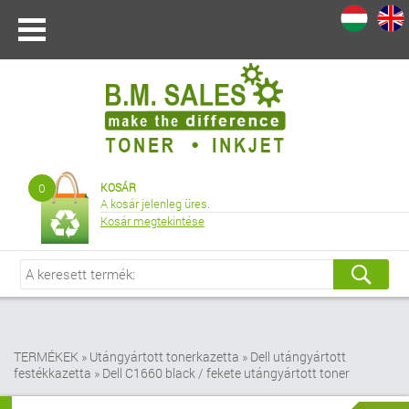
I
|
0
KOSÁR
A kosár jelenleg üres.
Kosár megtekintése
TERMÉKEK
»
Utángyártott tonerkazetta
»
Dell utángyártott
festékkazetta
»
Dell C1660 black / fekete utángyártott toner