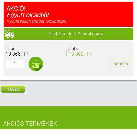
AKCIÓ!
Együtt olcsóbb!
Nyomtasson többet, olcsóbban!
Szállítási idő: 1-5 munkanap
nettó
bruttó
10 866,- Ft
13 800,- Ft
AKCIÓS TERMÉKEK