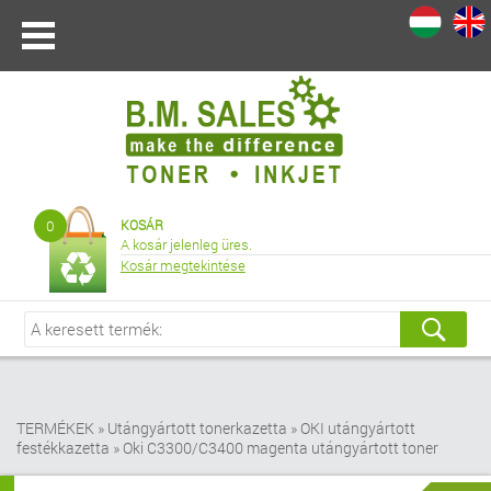
I
|
0
KOSÁR
A kosár jelenleg üres.
Kosár megtekintése
TERMÉKEK
»
Utángyártott tonerkazetta
»
OKI utángyártott
festékkazetta
»
Oki C3300/C3400 magenta utángyártott toner