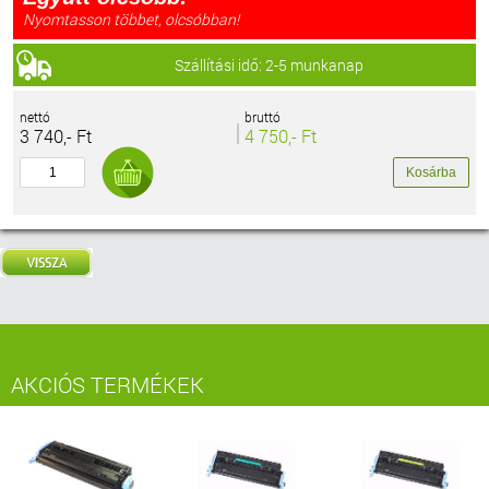
Nyomtasson többet, olcsóbban!
Szállítási idő: 2-5 munkanap
nettó
bruttó
3 740,- Ft
4 750,- Ft
AKCIÓS TERMÉKEK