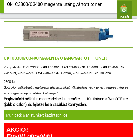
Oki C3300/C3400 magenta utángyártott toner
Kosár
OKI C3300/C3400 MAGENTA UTÁNGYÁRTOTT TONER
Kompatibilis: OKI C3300, OKI C3300N, OKI C3400, OKI C3400N, OKI C3450, OKI
C3450N, OKI C3520, OKI C3530, OKI C3600, OKI C3600N, OKI MC360
2500 lap
Spóroljon költségein, multipack ajánlatunkkal! Vásároljon négy tonert kedvezményes
áron ugyanannyi szállítási költségért.
Regisztráció nélkül is megrendelheti a terméket.
→
Kattintson a "Kosár" fülre
(jobb oldalon), és fejezze be a vásárlást könnyedén.
Multipack ajánlatunkért kattintson ide
AKCIÓ!
Együtt olcsóbb!