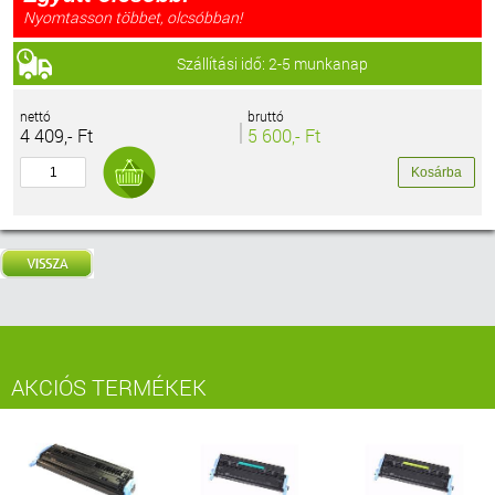
Nyomtasson többet, olcsóbban!
Szállítási idő: 2-5 munkanap
nettó
bruttó
4 409,- Ft
5 600,- Ft
AKCIÓS TERMÉKEK