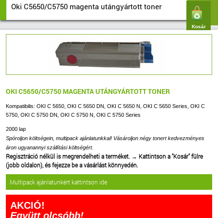
Oki C5650/C5750 magenta utángyártott toner
Kosár
OKI C5650/C5750 MAGENTA UTÁNGYÁRTOTT TONER
Kompatibilis: OKI C 5650, OKI C 5650 DN, OKI C 5650 N, OKI C 5650 Series, OKI C
5750, OKI C 5750 DN, OKI C 5750 N, OKI C 5750 Series
2000 lap
Spóroljon költségein, multipack ajánlatunkkal! Vásároljon négy tonert kedvezményes
áron ugyanannyi szállítási költségért.
Regisztráció nélkül is megrendelheti a terméket.
→
Kattintson a "Kosár" fülre
(jobb oldalon), és fejezze be a vásárlást könnyedén.
Multipack ajánlatunkért kattintson ide
AKCIÓ!
Együtt olcsóbb!