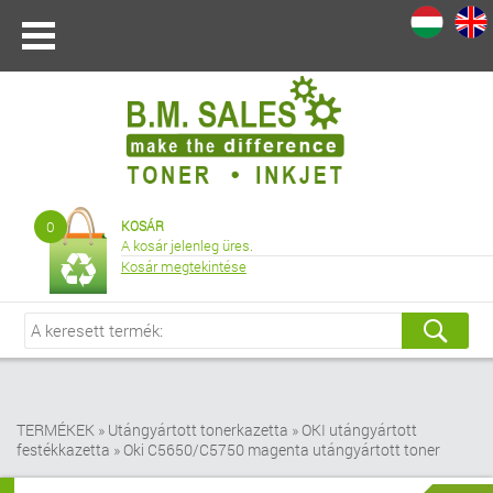
I
|
0
KOSÁR
A kosár jelenleg üres.
Kosár megtekintése
TERMÉKEK
»
Utángyártott tonerkazetta
»
OKI utángyártott
festékkazetta
»
Oki C5650/C5750 magenta utángyártott toner