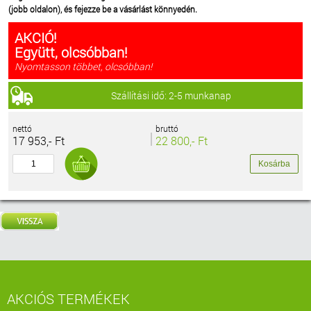
(jobb oldalon), és fejezze be a vásárlást könnyedén.
AKCIÓ!
Együtt, olcsóbban!
Nyomtasson többet, olcsóbban!
Szállítási idő: 2-5 munkanap
nettó
bruttó
17 953,- Ft
22 800,- Ft
AKCIÓS TERMÉKEK