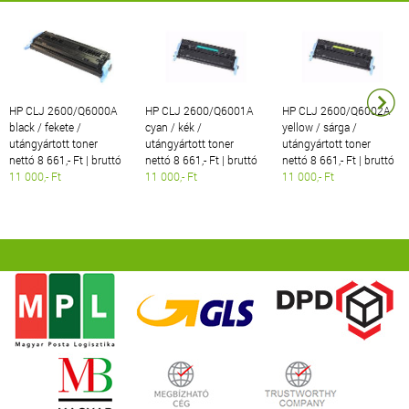
HP CLJ 2600/Q6000A
HP CLJ 2600/Q6001A
HP CLJ 2600/Q6002A
black / fekete /
cyan / kék /
yellow / sárga /
utángyártott toner
utángyártott toner
utángyártott toner
nettó 8 661,- Ft | bruttó
nettó 8 661,- Ft | bruttó
nettó 8 661,- Ft | bruttó
11 000,- Ft
11 000,- Ft
11 000,- Ft