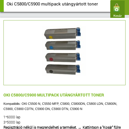
Oki C5800/C5900 multipack utángyártott toner
Kosár
OKI C5800/C5900 MULTIPACK UTÁNGYÁRTOTT TONER
Kompatibilis: OKI C5500 N, C5550 MFP, C5800, C5800DN, C5800 LDN, C5800N,
C5900, C5900 CDTN, C5900 DN, C5900 DTN, C5900 N
1*6000 lap
3*5000 lap
Regisztráció nélkül is megrendelheti a terméket.
Kattintson a "Kosár" fülre
→