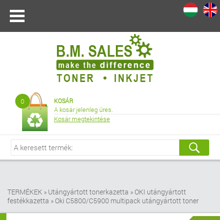
I
|
0
KOSÁR
A kosár jelenleg üres.
Kosár megtekintése
TERMÉKEK
»
Utángyártott tonerkazetta
»
OKI utángyártott
festékkazetta
»
Oki C5800/C5900 multipack utángyártott toner