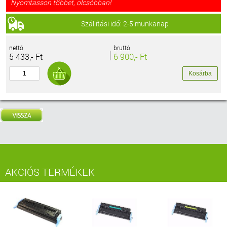
Nyomtasson többet, olcsóbban!
Szállítási idő: 2-5 munkanap
nettó
bruttó
5 433,- Ft
6 900,- Ft
AKCIÓS TERMÉKEK