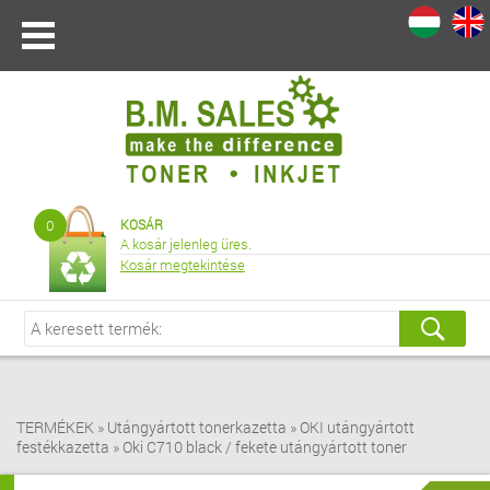
I
|
0
KOSÁR
A kosár jelenleg üres.
Kosár megtekintése
TERMÉKEK
»
Utángyártott tonerkazetta
»
OKI utángyártott
festékkazetta
»
Oki C710 black / fekete utángyártott toner