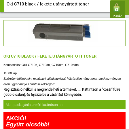
Oki C710 black / fekete utángyártott toner
Kosár
OKI C710 BLACK / FEKETE UTÁNGYÁRTOTT TONER
Kompatibilis: OKI C710n, C710dn, C710dtn, C710cdtn
11000 lap
Spóroljon költségein, multipack ajánlatunkkal! Vásároljon négy tonert kedvezményes
áron ugyanannyi szállítási költségért.
Regisztráció nélkül is megrendelheti a terméket.
→
Kattintson a "Kosár" fülre
(jobb oldalon), és fejezze be a vásárlást könnyedén.
Multipack ajánlatunkért kattintson ide
AKCIÓ!
Együtt olcsóbb!