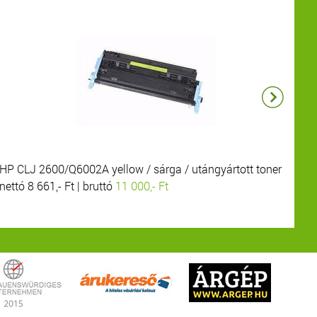
HP CLJ 2600/Q6002A yellow / sárga / utángyártott toner
HP
nettó 8 661,- Ft | bruttó
11 000,- Ft
net