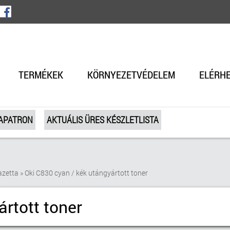
TERMÉKEK
KÖRNYEZETVÉDELEM
ELÉRH
TAPATRON
AKTUÁLIS ÜRES KÉSZLETLISTA
azetta
»
Oki C830 cyan / kék utángyártott toner
rtott toner