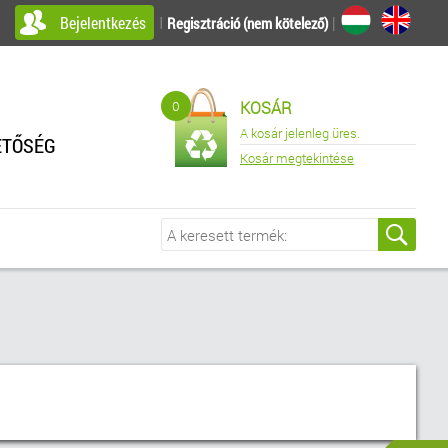
Bejelentkezés
I
|
Regisztráció (nem kötelező)
0
KOSÁR
A kosár jelenleg üres.
ETŐSÉG
Kosár megtekintése