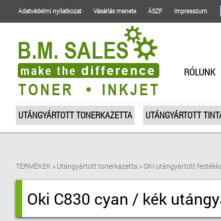
Adatvédelmi nyilatkozat
Vásárlás menete
ÁSZF
Impresszum
RÓLUNK
UTÁNGYÁRTOTT TONERKAZETTA
UTÁNGYÁRTOTT TIN
TERMÉKEK
»
Utángyártott tonerkazetta
»
OKI utángyártott festékk
Oki C830 cyan / kék utángyá