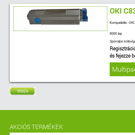
OKI C8
Kompatibilis: OK
8000 lap
Spóroljon költség
Regisztráci
és fejezze 
Multipac
AKCIÓS TERMÉKEK