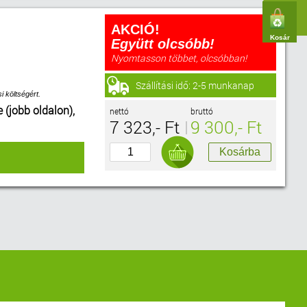
AKCIÓ!
Kosár
Együtt olcsóbb!
Nyomtasson többet, olcsóbban!
Szállítási idő: 2-5 munkanap
i költségért.
e (jobb oldalon),
nettó
bruttó
7 323,- Ft
9 300,- Ft