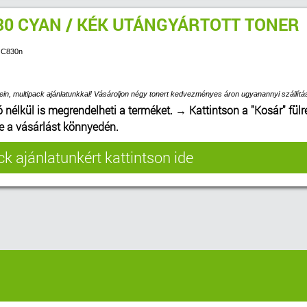
30 CYAN / KÉK UTÁNGYÁRTOTT TONER
I C830n
ein, multipack ajánlatunkkal! Vásároljon négy tonert kedvezményes áron ugyanannyi szállítás
ó nélkül is megrendelheti a terméket.
→
Kattintson a "Kosár" fülr
be a vásárlást könnyedén.
k ajánlatunkért kattintson ide