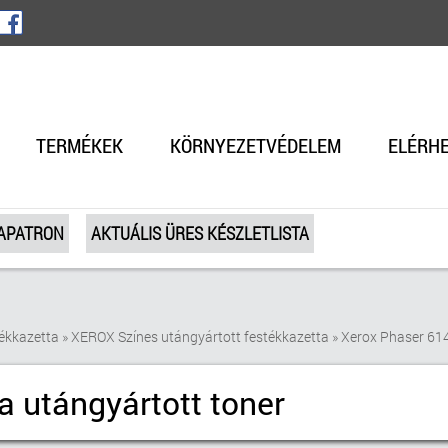
TERMÉKEK
KÖRNYEZETVÉDELEM
ELÉRH
TAPATRON
AKTUÁLIS ÜRES KÉSZLETLISTA
ékkazetta
»
XEROX Színes utángyártott festékkazetta
»
Xerox Phaser 61
 utángyártott toner