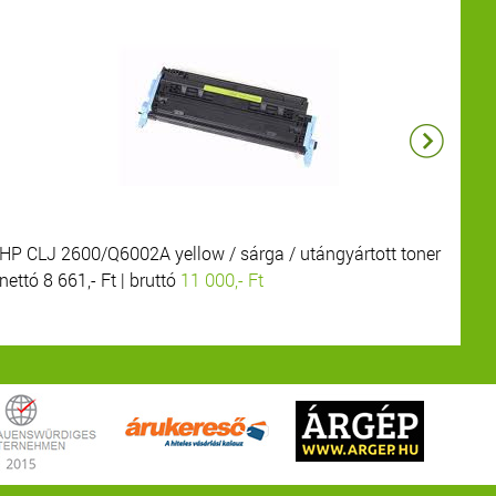
HP CLJ 2600/Q6002A yellow / sárga / utángyártott toner
HP
nettó 8 661,- Ft | bruttó
11 000,- Ft
net