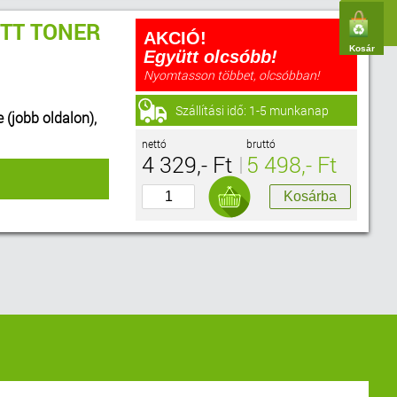
TT TONER
AKCIÓ!
Kosár
Együtt olcsóbb!
Nyomtasson többet, olcsóbban!
Szállítási idő: 1-5 munkanap
e (jobb oldalon),
nettó
bruttó
4 329,- Ft
5 498,- Ft