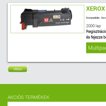
XEROX
Kompatibilis: X
2000 lap
Regisztráci
és fejezze 
Multipac
AKCIÓS TERMÉKEK