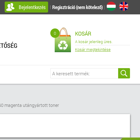
Bejelentkezés
I
|
Regisztráció (nem kötelező)
0
KOSÁR
A kosár jelenleg üres.
ETŐSÉG
Kosár megtekintése
40 magenta utángyártott toner