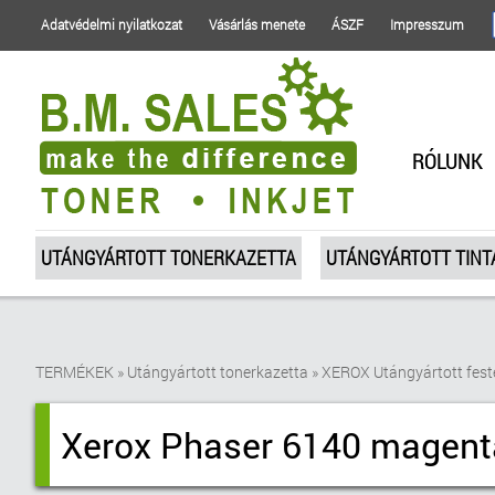
Adatvédelmi nyilatkozat
Vásárlás menete
ÁSZF
Impresszum
RÓLUNK
UTÁNGYÁRTOTT TONERKAZETTA
UTÁNGYÁRTOTT TIN
TERMÉKEK
»
Utángyártott tonerkazetta
»
XEROX Utángyártott fest
Xerox Phaser 6140 magenta