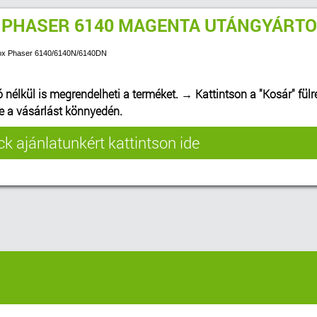
 PHASER 6140 MAGENTA UTÁNGYÁRTO
erox Phaser 6140/6140N/6140DN
ó nélkül is megrendelheti a terméket.
→
Kattintson a "Kosár" fülr
be a vásárlást könnyedén.
k ajánlatunkért kattintson ide