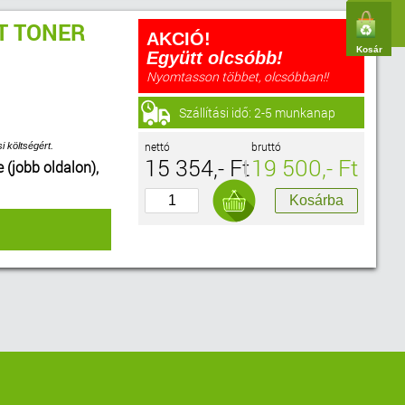
T TONER
AKCIÓ!
Kosár
Együtt olcsóbb!
Nyomtasson többet, olcsóbban!!
Szállítási idő: 2-5 munkanap
nettó
bruttó
i költségért.
15 354,- Ft
19 500,- Ft
e (jobb oldalon),