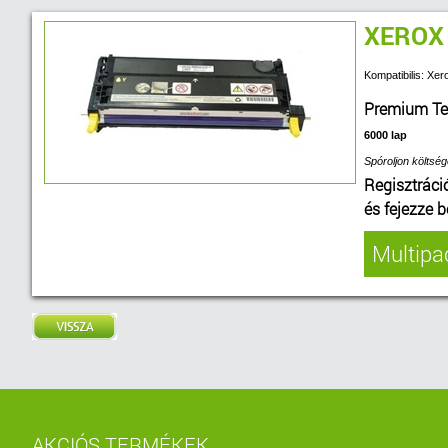
XEROX
Kompatibilis: Xe
Premium T
6000 lap
Spóroljon költség
Regisztráci
és fejezze 
Multipac
AKCIÓS TERMÉKEK