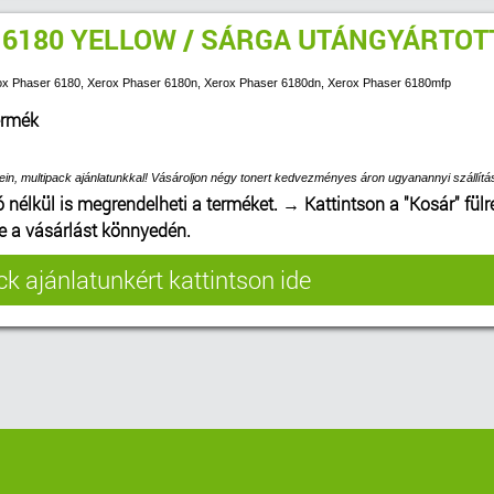
 6180 YELLOW / SÁRGA UTÁNGYÁRTOT
rox Phaser 6180, Xerox Phaser 6180n, Xerox Phaser 6180dn, Xerox Phaser 6180mfp
ermék
ein, multipack ajánlatunkkal! Vásároljon négy tonert kedvezményes áron ugyanannyi szállítás
ó nélkül is megrendelheti a terméket.
→
Kattintson a "Kosár" fülr
be a vásárlást könnyedén.
k ajánlatunkért kattintson ide