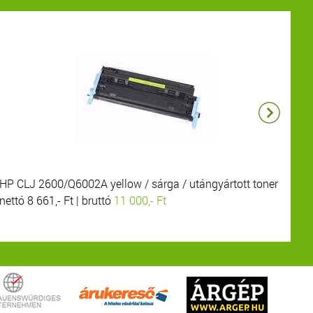
HP CLJ 2600/Q6002A yellow / sárga / utángyártott toner
HP
nettó 8 661,- Ft | bruttó
11 000,- Ft
net