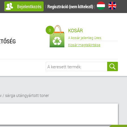
Bejelentkezés
I
|
Regisztráció (nem kötelező)
0
KOSÁR
A kosár jelenleg üres.
ETŐSÉG
Kosár megtekintése
w / sárga utángyártott toner