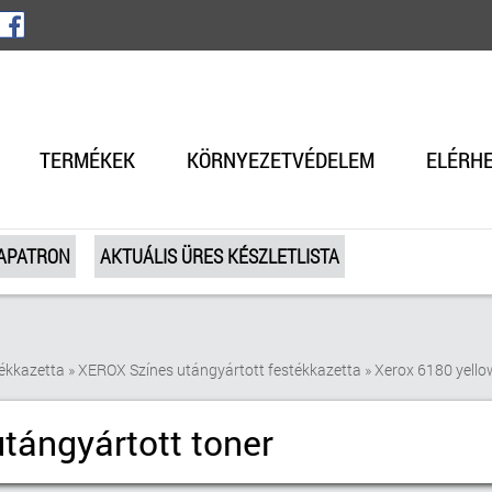
TERMÉKEK
KÖRNYEZETVÉDELEM
ELÉRH
TAPATRON
AKTUÁLIS ÜRES KÉSZLETLISTA
ékkazetta
»
XEROX Színes utángyártott festékkazetta
»
Xerox 6180 yello
utángyártott toner