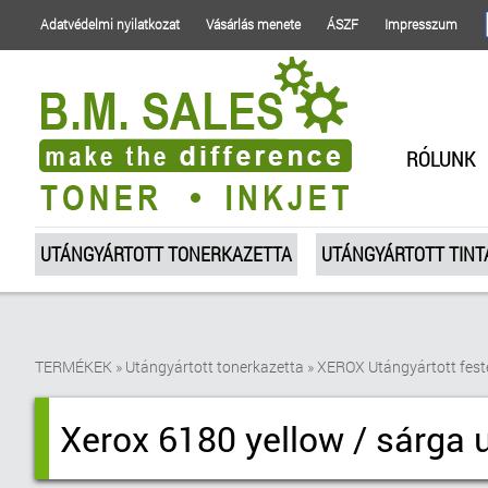
Adatvédelmi nyilatkozat
Vásárlás menete
ÁSZF
Impresszum
RÓLUNK
UTÁNGYÁRTOTT TONERKAZETTA
UTÁNGYÁRTOTT TIN
TERMÉKEK
»
Utángyártott tonerkazetta
»
XEROX Utángyártott fest
Xerox 6180 yellow / sárga 