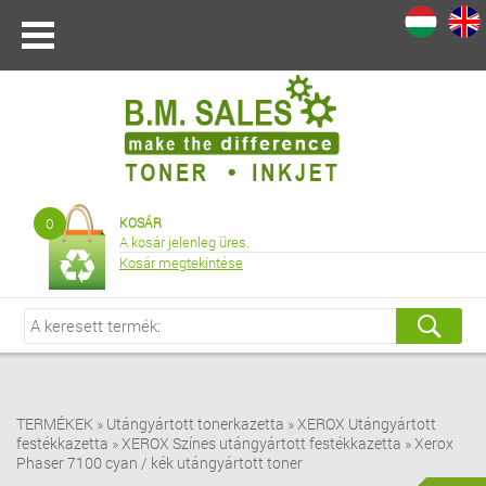
I
|
0
KOSÁR
A kosár jelenleg üres.
Kosár megtekintése
TERMÉKEK
»
Utángyártott tonerkazetta
»
XEROX Utángyártott
festékkazetta
»
XEROX Színes utángyártott festékkazetta
»
Xerox
Phaser 7100 cyan / kék utángyártott toner