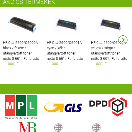
AKCIÓS TERMÉKEK
HP CLJ 2600/Q6000A
HP CLJ 2600/Q6001A
HP CLJ 2600/Q6002A
black / fekete /
cyan / kék /
yellow / sárga /
utángyártott toner
utángyártott toner
utángyártott toner
nettó 8 661,- Ft | bruttó
nettó 8 661,- Ft | bruttó
nettó 8 661,- Ft | bruttó
11 000,- Ft
11 000,- Ft
11 000,- Ft