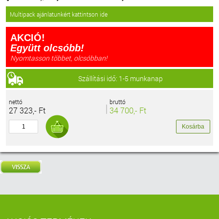
Multipack ajánlatunkért kattintson ide
AKCIÓ!
Együtt olcsóbb!
Nyomtasson többet, olcsóbban!
Szállítási idő: 1-5 munkanap
nettó
bruttó
27 323,- Ft
34 700,- Ft