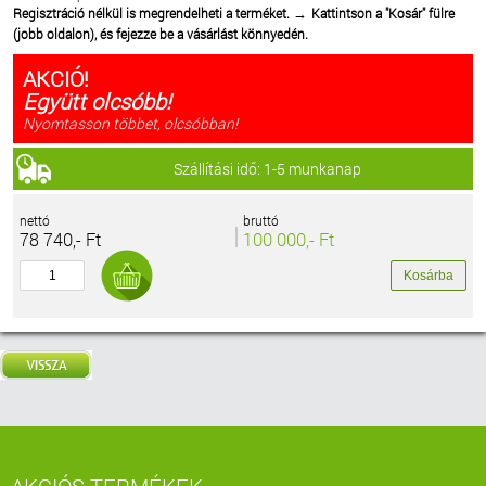
Regisztráció nélkül is megrendelheti a terméket.
Kattintson a "Kosár" fülre
→
(jobb oldalon), és fejezze be a vásárlást könnyedén.
AKCIÓ!
Együtt olcsóbb!
Nyomtasson többet, olcsóbban!
Szállítási idő: 1-5 munkanap
nettó
bruttó
78 740,- Ft
100 000,- Ft
AKCIÓS TERMÉKEK