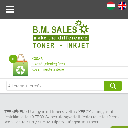
I
|
0
KOSÁR
A kosár jelenleg üres.
Kosár megtekintése
TERMÉKEK
»
Utángyártott tonerkazetta
»
XEROX Utángyártott
festékkazetta
»
XEROX Színes utángyártott festékkazetta
»
Xerox
WorkCentre 7120/7125 Multipack utángyártott toner