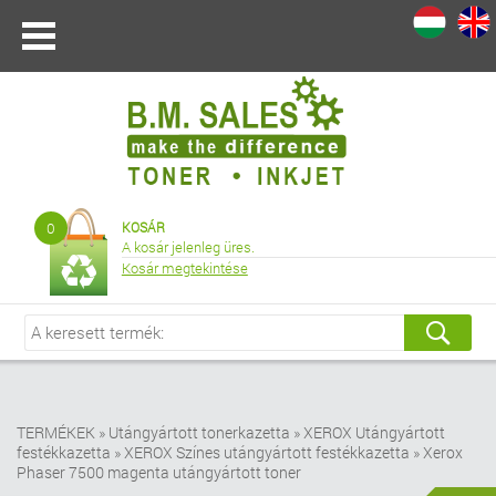
I
|
0
KOSÁR
A kosár jelenleg üres.
Kosár megtekintése
TERMÉKEK
»
Utángyártott tonerkazetta
»
XEROX Utángyártott
festékkazetta
»
XEROX Színes utángyártott festékkazetta
»
Xerox
Phaser 7500 magenta utángyártott toner