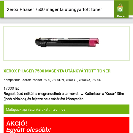
Xerox Phaser 7500 magenta utángyártott toner
Kosár
XEROX PHASER 7500 MAGENTA UTÁNGYÁRTOTT TONER
Kompatibilis: Xerox Phaser 7500, 7500DN, 7500DT, 7500DX, 7500N
17000 lap
Regisztráció nélkül is megrendelheti a terméket.
→
Kattintson a "Kosár" fülre
(jobb oldalon), és fejezze be a vásárlást könnyedén.
Multipack ajánlatunkért kattintson ide
AKCIÓ!
Együtt olcsóbb!