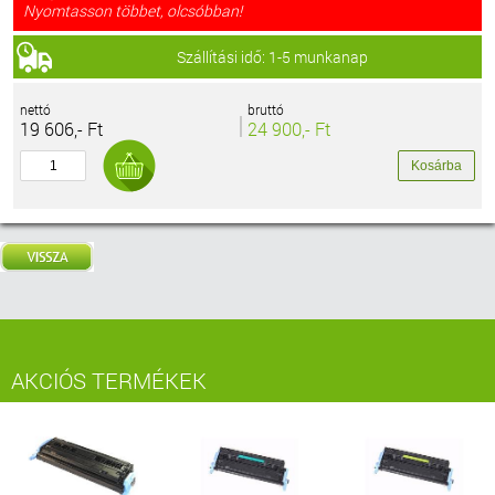
Nyomtasson többet, olcsóbban!
Szállítási idő: 1-5 munkanap
nettó
bruttó
19 606,- Ft
24 900,- Ft
AKCIÓS TERMÉKEK