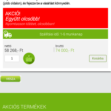
(jobb oldalon), és fejezze be a vásárlást könnyedén.
AKCIÓ!
Együtt olcsóbb!
Nyomtasson többet, olcsóbban!
Szállítási idő: 1-5 munkanap
nettó
bruttó
58 268,- Ft
74 000,- Ft
AKCIÓS TERMÉKEK