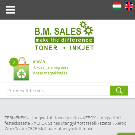
I
|
0
KOSÁR
A kosár jelenleg üres.
Kosár megtekintése
TERMÉKEK
»
Utángyártott tonerkazetta
»
XEROX Utángyártott
festékkazetta
»
XEROX Színes utángyártott festékkazetta
»
Xerox
WorkCentre 7525 Multipack utángyártott toner