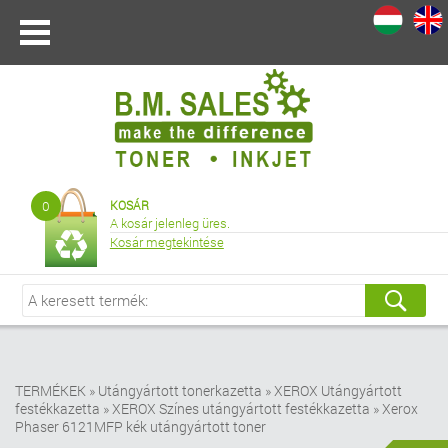
I
|
0
KOSÁR
A kosár jelenleg üres.
Kosár megtekintése
TERMÉKEK
»
Utángyártott tonerkazetta
»
XEROX Utángyártott
festékkazetta
»
XEROX Színes utángyártott festékkazetta
»
Xerox
Phaser 6121MFP kék utángyártott toner