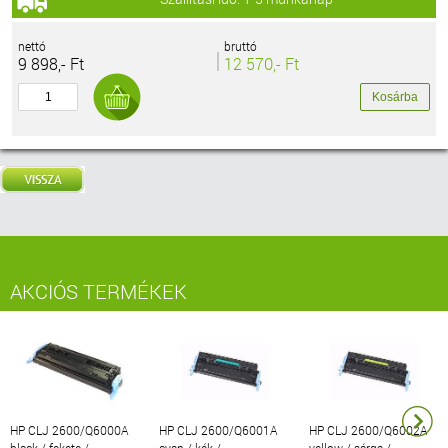
nettó
bruttó
9 898,- Ft
12 570,- Ft
AKCIÓS TERMÉKEK
HP CLJ 2600/Q6000A
HP CLJ 2600/Q6001A
HP CLJ 2600/Q6002A
black / fekete /
cyan / kék /
yellow / sárga /