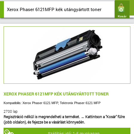
Xerox Phaser 6121MFP kék utángyártott toner
Kosár
XEROX PHASER 6121MFP KÉK UTÁNGYÁRTOTT TONER
Kompatibilis: Xerox Phaser 6121 MFP, Tektronix Phaser 6121 MFP
2700 lap
Regisztráció nélkül is megrendelheti a terméket.
→
Kattintson a "Kosár" fülre
(jobb oldalon), és fejezze be a vásárlást könnyedén.
Szállítási idő: 1-5 munkanap